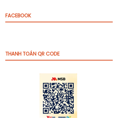
FACEBOOK
THANH TOÁN QR CODE
Click vào
đây
để tham khảo học phí