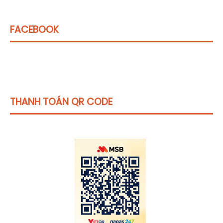
FACEBOOK
THANH TOÁN QR CODE
Click vào
đây
để tham khảo học phí