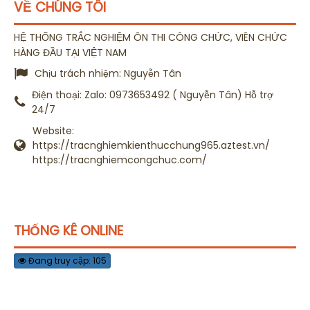
VỀ CHÚNG TÔI
HỆ THỐNG TRẮC NGHIỆM ÔN THI CÔNG CHỨC, VIÊN CHỨC
HÀNG ĐẦU TẠI VIỆT NAM
Chịu trách nhiệm:
Nguyễn Tân
Điện thoại:
Zalo: 0973653492 ( Nguyễn Tân) Hỗ trợ
24/7
Website:
https://tracnghiemkienthucchung965.aztest.vn/
https://tracnghiemcongchuc.com/
THỐNG KÊ ONLINE
Đang truy cập: 105