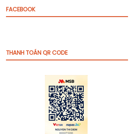
FACEBOOK
THANH TOÁN QR CODE
Click vào
đây
để tham khảo học phí