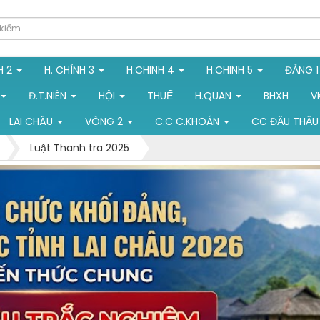
H 2
H. CHÍNH 3
H.CHINH 4
H.CHINH 5
ĐẢNG 
Đ.T.NIÊN
HỘI
THUẾ
H.QUAN
BHXH
V
LAI CHÂU
VÒNG 2
C.C C.KHOÁN
CC ĐẤU THẦU
Luật Thanh tra 2025