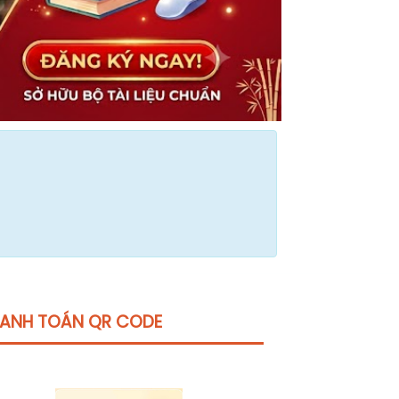
ANH TOÁN QR CODE
Click vào
đây
để tham khảo học phí