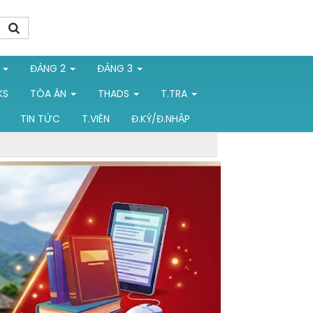
1
ĐẢNG 2
ĐẢNG 3
KS
TÒA ÁN
THADS
T.TRA
TIN TỨC
T.VIÊN
Đ.KÝ/Đ.NHẬP