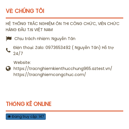
VỀ CHÚNG TÔI
HỆ THỐNG TRẮC NGHIỆM ÔN THI CÔNG CHỨC, VIÊN CHỨC
HÀNG ĐẦU TẠI VIỆT NAM
Chịu trách nhiệm:
Nguyễn Tân
Điện thoại:
Zalo: 0973653492 ( Nguyễn Tân) Hỗ trợ
24/7
Website:
https://tracnghiemkienthucchung965.aztest.vn/
https://tracnghiemcongchuc.com/
THỐNG KÊ ONLINE
Đang truy cập: 147