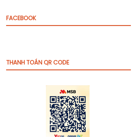
FACEBOOK
THANH TOÁN QR CODE
Click vào
đây
để tham khảo học phí