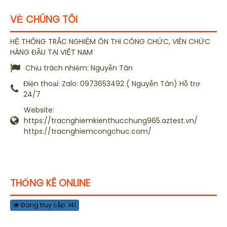
VỀ CHÚNG TÔI
HỆ THỐNG TRẮC NGHIỆM ÔN THI CÔNG CHỨC, VIÊN CHỨC
HÀNG ĐẦU TẠI VIỆT NAM
Chịu trách nhiệm:
Nguyễn Tân
Điện thoại:
Zalo: 0973653492 ( Nguyễn Tân) Hỗ trợ
24/7
Website:
https://tracnghiemkienthucchung965.aztest.vn/
https://tracnghiemcongchuc.com/
THỐNG KÊ ONLINE
Đang truy cập: 141