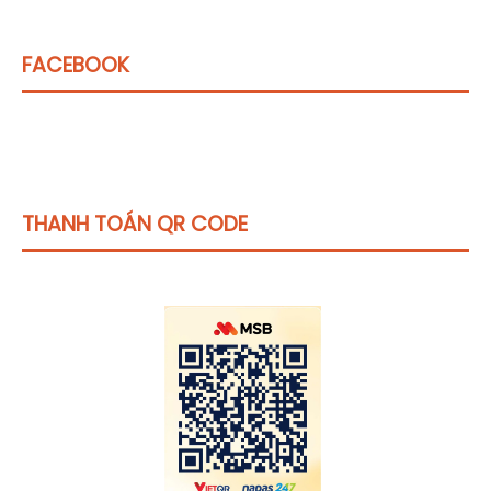
FACEBOOK
THANH TOÁN QR CODE
Click vào
đây
để tham khảo học phí