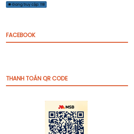
Đang truy cập: 118
FACEBOOK
THANH TOÁN QR CODE
Click vào
đây
để tham khảo học phí