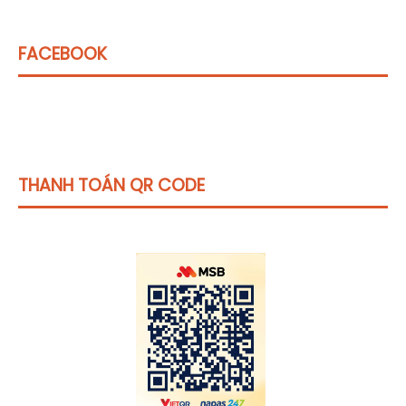
FACEBOOK
THANH TOÁN QR CODE
Click vào
đây
để tham khảo học phí