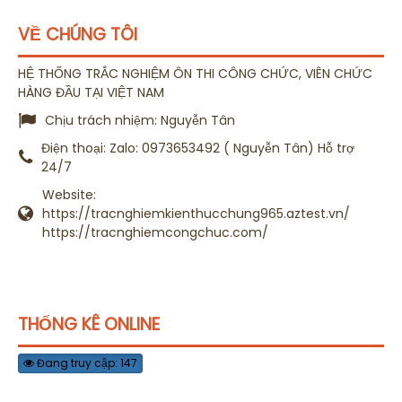
VỀ CHÚNG TÔI
HỆ THỐNG TRẮC NGHIỆM ÔN THI CÔNG CHỨC, VIÊN CHỨC
HÀNG ĐẦU TẠI VIỆT NAM
Chịu trách nhiệm:
Nguyễn Tân
Điện thoại:
Zalo: 0973653492 ( Nguyễn Tân) Hỗ trợ
24/7
Website:
https://tracnghiemkienthucchung965.aztest.vn/
https://tracnghiemcongchuc.com/
THỐNG KÊ ONLINE
Đang truy cập: 147