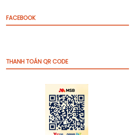
FACEBOOK
THANH TOÁN QR CODE
Click vào
đây
để tham khảo học phí