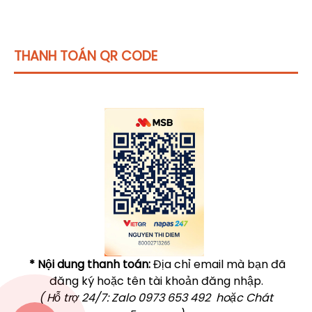
THANH TOÁN QR CODE
Click vào
đây
để tham khảo học phí
* Nội dung thanh toán:
Địa chỉ email mà bạn đã
đăng ký hoặc tên tài khoản đăng nhập.
( Hỗ trợ 24/7: Zalo 0973 653 492 hoặc Chát