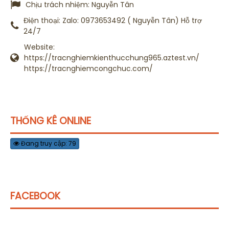
Chịu trách nhiệm:
Nguyễn Tân
Điện thoại:
Zalo: 0973653492 ( Nguyễn Tân) Hỗ trợ
24/7
Website:
https://tracnghiemkienthucchung965.aztest.vn/
https://tracnghiemcongchuc.com/
THỐNG KÊ ONLINE
Đang truy cập: 79
FACEBOOK