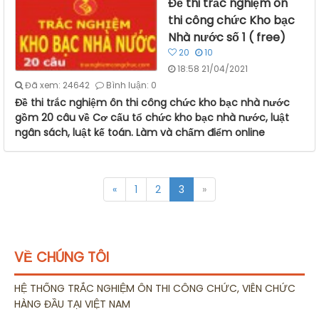
Đề thi trắc nghiệm ôn
thi công chức Kho bạc
Nhà nước số 1 ( free)
20
10
18:58 21/04/2021
Đã xem: 24642
Bình luận: 0
Đề thi trắc nghiệm ôn thi công chức kho bạc nhà nước
gồm 20 câu về Cơ cấu tổ chức kho bạc nhà nước, luật
ngân sách, luật kế toán. Làm và chấm điểm online
«
1
2
3
»
VỀ CHÚNG TÔI
HỆ THỐNG TRẮC NGHIỆM ÔN THI CÔNG CHỨC, VIÊN CHỨC
HÀNG ĐẦU TẠI VIỆT NAM