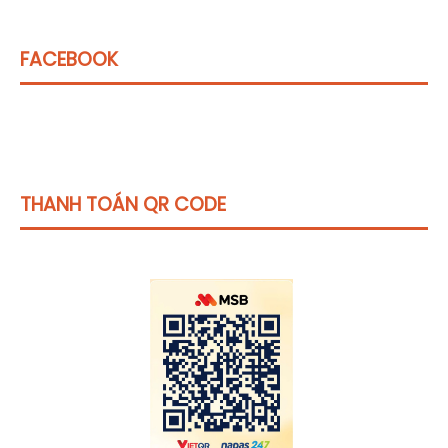
FACEBOOK
THANH TOÁN QR CODE
Click vào
đây
để tham khảo học phí