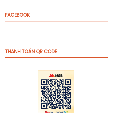
FACEBOOK
THANH TOÁN QR CODE
Click vào
đây
để tham khảo học phí