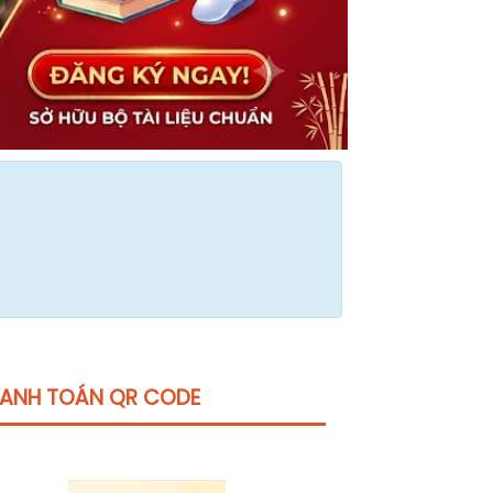
ANH TOÁN QR CODE
Click vào
đây
để tham khảo học phí