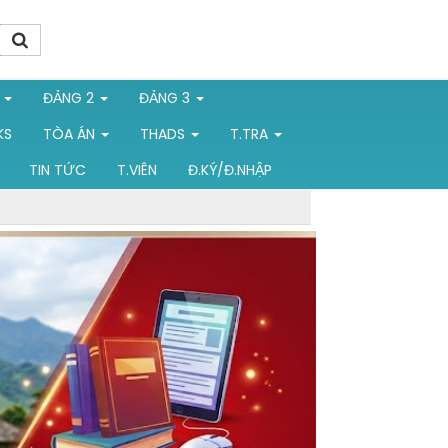
1
ĐẢNG 2
ĐẢNG 3
KS
TÒA ÁN
THADS
T.TRA
TIN TỨC
T.VIÊN
Đ.KÝ/Đ.NHẬP