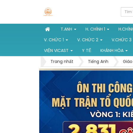
T.ANH
H. CHÍNH 1
H.CHÍN
V. CHỨC 1
V. CHỨC 2
V.CHỨC 3
VIỆN VICAST
Y TẾ
KHÁNH HÒA
Trang nhất
Tiếng Anh
Giáo 