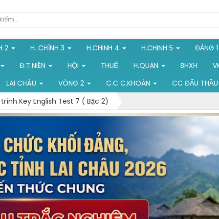
H 2
H. CHÍNH 3
H.CHINH 4
H.CHINH 5
ĐẢNG 
Đ.T.NIÊN
HỘI
THUẾ
H.QUAN
BHXH
V
LAI CHÂU
VÒNG 2
C.C C.KHOÁN
CC ĐẤU THẦU
trình Key English Test 7 ( Bậc 2)