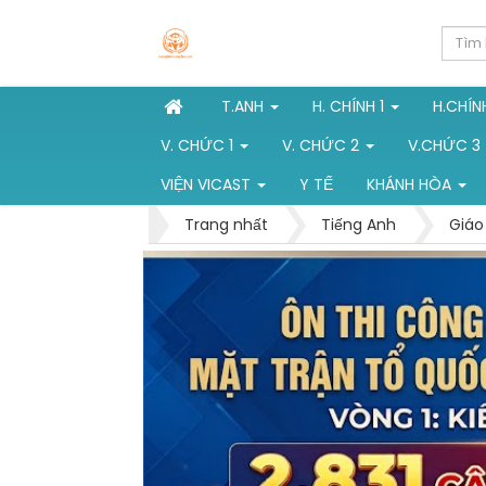
T.ANH
H. CHÍNH 1
H.CHÍN
V. CHỨC 1
V. CHỨC 2
V.CHỨC 3
VIỆN VICAST
Y TẾ
KHÁNH HÒA
Trang nhất
Tiếng Anh
Giáo