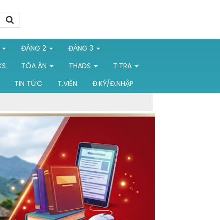
1
ĐẢNG 2
ĐẢNG 3
KS
TÒA ÁN
THADS
T.TRA
TIN TỨC
T.VIÊN
Đ.KÝ/Đ.NHẬP