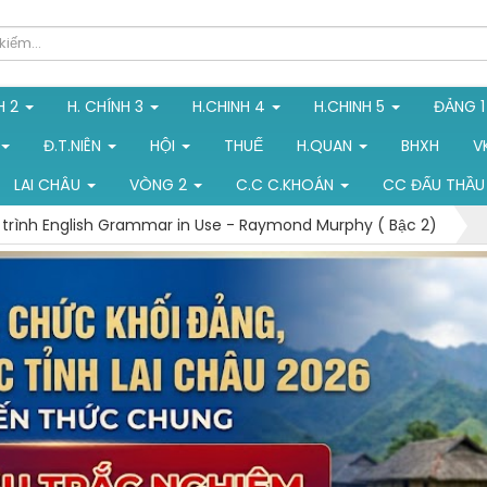
H 2
H. CHÍNH 3
H.CHINH 4
H.CHINH 5
ĐẢNG 
Đ.T.NIÊN
HỘI
THUẾ
H.QUAN
BHXH
V
LAI CHÂU
VÒNG 2
C.C C.KHOÁN
CC ĐẤU THẦU
 trình English Grammar in Use - Raymond Murphy ( Bậc 2)