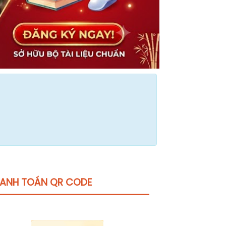
ANH TOÁN QR CODE
Click vào
đây
để tham khảo học phí