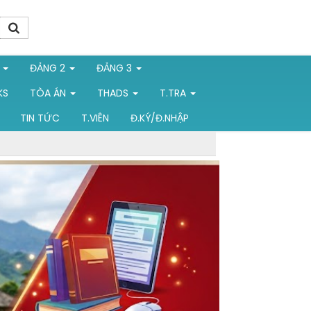
1
ĐẢNG 2
ĐẢNG 3
KS
TÒA ÁN
THADS
T.TRA
TIN TỨC
T.VIÊN
Đ.KÝ/Đ.NHẬP