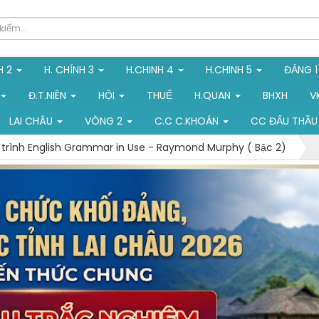
H 2
H. CHÍNH 3
H.CHINH 4
H.CHINH 5
ĐẢNG 
Đ.T.NIÊN
HỘI
THUẾ
H.QUAN
BHXH
V
LAI CHÂU
VÒNG 2
C.C C.KHOÁN
CC ĐẤU THẦU
 trình English Grammar in Use - Raymond Murphy ( Bậc 2)