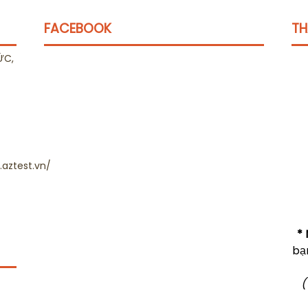
FACEBOOK
TH
ỨC,
aztest.vn/
* 
bạ
(