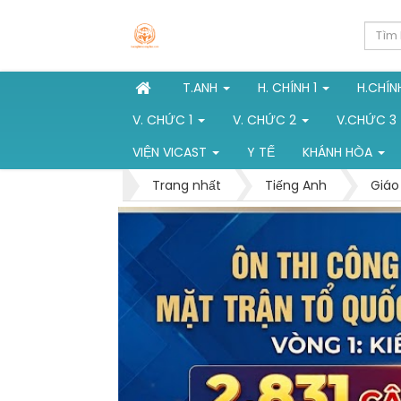
T.ANH
H. CHÍNH 1
H.CHÍN
V. CHỨC 1
V. CHỨC 2
V.CHỨC 3
VIỆN VICAST
Y TẾ
KHÁNH HÒA
Trang nhất
Tiếng Anh
Giáo