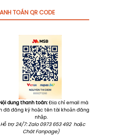
ANH TOÁN QR CODE
Click vào
đây
để tham khảo học phí
Nội dung thanh toán:
Địa chỉ email mà
n đã đăng ký hoặc tên tài khoản đăng
nhập.
 Hỗ trợ 24/7: Zalo 0973 653 492 hoặc
Chát Fanpage)