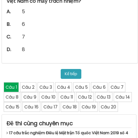
Việt Nam có mấy trách nhiệm?
A.
5
B.
6
C.
7
D.
8
Kế tiếp
Câu 1
Câu 2
Câu 3
Câu 4
Câu 5
Câu 6
Câu 7
Câu 8
Câu 9
Câu 10
Câu 11
Câu 12
Câu 13
Câu 14
Câu 15
Câu 16
Câu 17
Câu 18
Câu 19
Câu 20
Đề thi cùng chuyên mục
17 câu trắc nghiệm Điều lệ Mặt trận Tổ quốc Việt Nam 2019 số 4