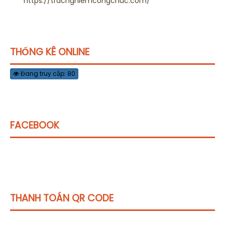
https://tracnghiemcongchuc.com/
THỐNG KÊ ONLINE
Đang truy cập: 80
FACEBOOK
THANH TOÁN QR CODE
Click vào
đây
để tham khảo học phí