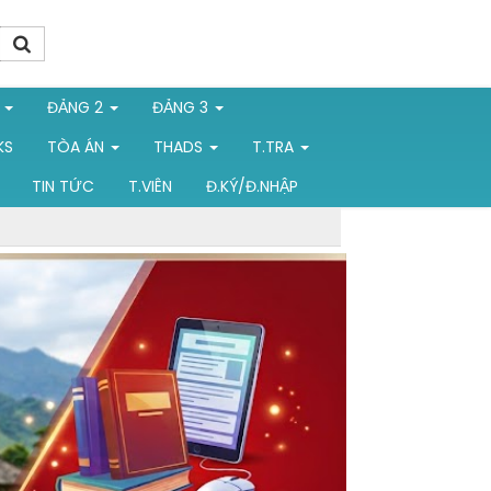
1
ĐẢNG 2
ĐẢNG 3
KS
TÒA ÁN
THADS
T.TRA
TIN TỨC
T.VIÊN
Đ.KÝ/Đ.NHẬP