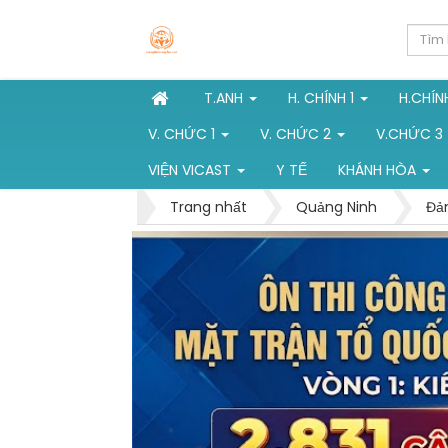
T.ANH
H. CHÍNH 1
H.CHÍN
V. CHỨC 1
V. CHỨC 2
V.CHỨC 3
VIỆN VICAST
Y TẾ
KHÁNH HÒA
Trang nhất
Quảng Ninh
Đả