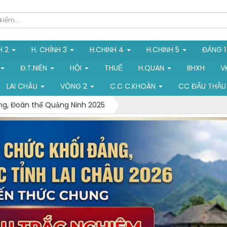
H 2
H. CHÍNH 3
H.CHINH 4
H.CHINH 5
ĐẢNG 
Đ.T.NIÊN
HỘI
THUẾ
H.QUAN
BHXH
V
LAI CHÂU
VÒNG 2
C.C C.KHOÁN
CC ĐẤU THẦU
ng, Đoàn thể Quảng Ninh 2025