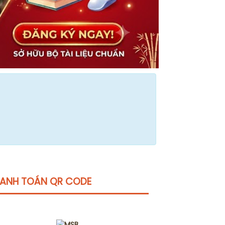
ANH TOÁN QR CODE
Click vào
đây
để tham khảo học phí