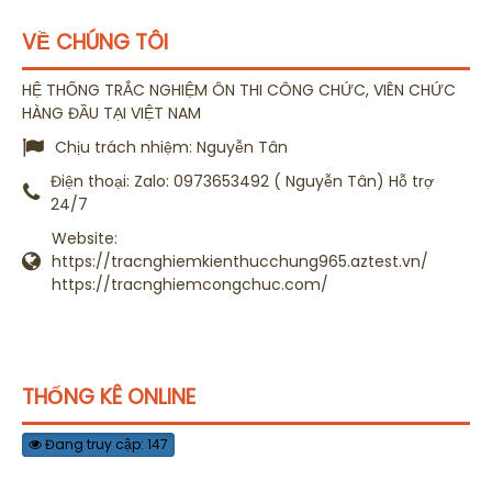
VỀ CHÚNG TÔI
HỆ THỐNG TRẮC NGHIỆM ÔN THI CÔNG CHỨC, VIÊN CHỨC
HÀNG ĐẦU TẠI VIỆT NAM
Chịu trách nhiệm:
Nguyễn Tân
Điện thoại:
Zalo: 0973653492 ( Nguyễn Tân) Hỗ trợ
24/7
Website:
https://tracnghiemkienthucchung965.aztest.vn/
https://tracnghiemcongchuc.com/
THỐNG KÊ ONLINE
Đang truy cập: 147