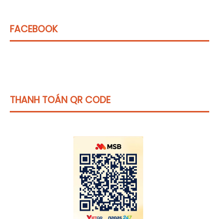
FACEBOOK
THANH TOÁN QR CODE
Click vào
đây
để tham khảo học phí