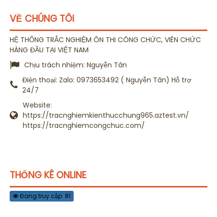
VỀ CHÚNG TÔI
HỆ THỐNG TRẮC NGHIỆM ÔN THI CÔNG CHỨC, VIÊN CHỨC
HÀNG ĐẦU TẠI VIỆT NAM
Chịu trách nhiệm:
Nguyễn Tân
Điện thoại:
Zalo: 0973653492 ( Nguyễn Tân) Hỗ trợ
24/7
Website:
https://tracnghiemkienthucchung965.aztest.vn/
https://tracnghiemcongchuc.com/
THỐNG KÊ ONLINE
Đang truy cập: 81