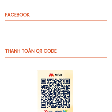
FACEBOOK
THANH TOÁN QR CODE
Click vào
đây
để tham khảo học phí