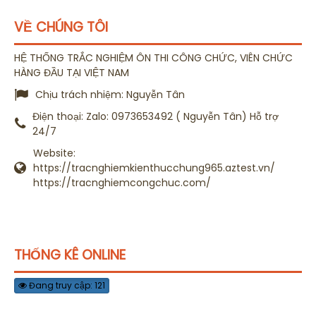
VỀ CHÚNG TÔI
HỆ THỐNG TRẮC NGHIỆM ÔN THI CÔNG CHỨC, VIÊN CHỨC
HÀNG ĐẦU TẠI VIỆT NAM
Chịu trách nhiệm:
Nguyễn Tân
Điện thoại:
Zalo: 0973653492 ( Nguyễn Tân) Hỗ trợ
24/7
Website:
https://tracnghiemkienthucchung965.aztest.vn/
https://tracnghiemcongchuc.com/
THỐNG KÊ ONLINE
Đang truy cập: 121