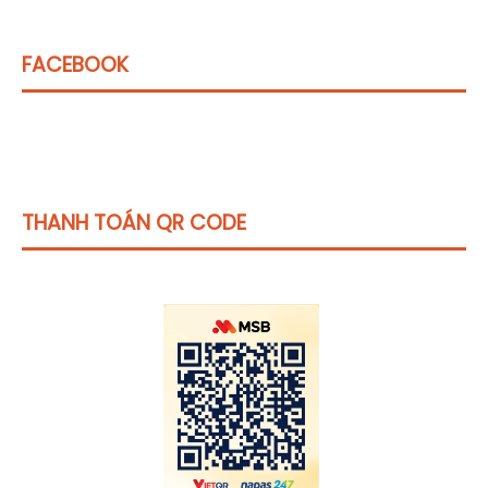
FACEBOOK
THANH TOÁN QR CODE
Click vào
đây
để tham khảo học phí