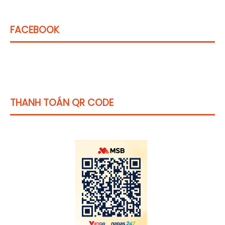
FACEBOOK
THANH TOÁN QR CODE
Click vào
đây
để tham khảo học phí