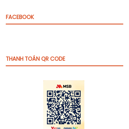
FACEBOOK
THANH TOÁN QR CODE
Click vào
đây
để tham khảo học phí