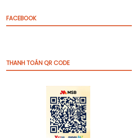
FACEBOOK
THANH TOÁN QR CODE
Click vào
đây
để tham khảo học phí