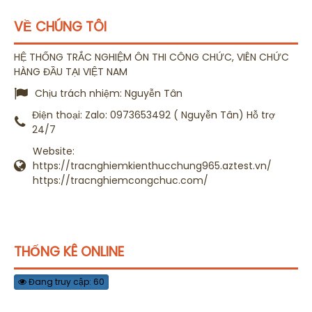
VỀ CHÚNG TÔI
HỆ THỐNG TRẮC NGHIỆM ÔN THI CÔNG CHỨC, VIÊN CHỨC
HÀNG ĐẦU TẠI VIỆT NAM
Chịu trách nhiệm:
Nguyễn Tân
Điện thoại:
Zalo: 0973653492 ( Nguyễn Tân) Hỗ trợ
24/7
Website:
https://tracnghiemkienthucchung965.aztest.vn/
https://tracnghiemcongchuc.com/
THỐNG KÊ ONLINE
Đang truy cập: 60