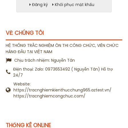
Đăng ký
Khôi phục mật khẩu
VỀ CHÚNG TÔI
HỆ THỐNG TRẮC NGHIỆM ÔN THI CÔNG CHỨC, VIÊN CHỨC
HÀNG ĐẦU TẠI VIỆT NAM
Chịu trách nhiệm:
Nguyễn Tân
Điện thoại:
Zalo: 0973653492 ( Nguyễn Tân) Hỗ trợ
24/7
Website:
https://tracnghiemkienthucchung965.aztest.vn/
https://tracnghiemcongchuc.com/
THỐNG KÊ ONLINE