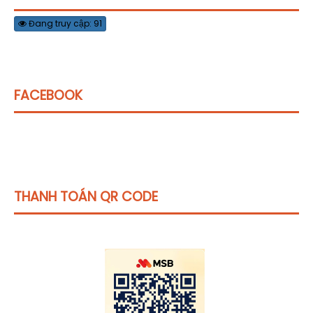
Đang truy cập: 91
FACEBOOK
THANH TOÁN QR CODE
Click vào
đây
để tham khảo học phí