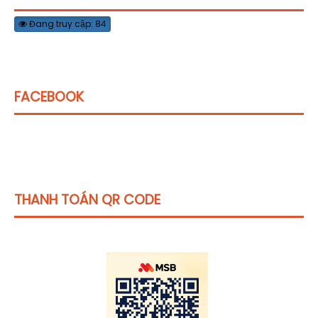
Đang truy cập: 84
FACEBOOK
THANH TOÁN QR CODE
Click vào
đây
để tham khảo học phí