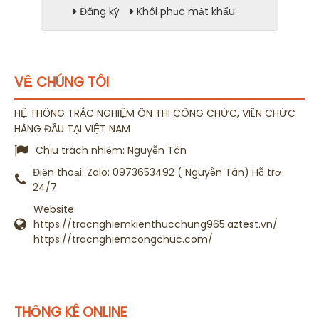
Đăng ký
Khôi phục mật khẩu
VỀ CHÚNG TÔI
HỆ THỐNG TRẮC NGHIỆM ÔN THI CÔNG CHỨC, VIÊN CHỨC
HÀNG ĐẦU TẠI VIỆT NAM
Chịu trách nhiệm:
Nguyễn Tân
Điện thoại:
Zalo: 0973653492 ( Nguyễn Tân) Hỗ trợ
24/7
Website:
https://tracnghiemkienthucchung965.aztest.vn/
https://tracnghiemcongchuc.com/
THỐNG KÊ ONLINE