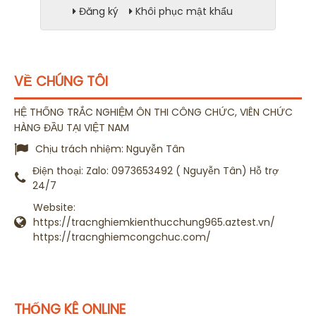
Đăng ký
Khôi phục mật khẩu
VỀ CHÚNG TÔI
HỆ THỐNG TRẮC NGHIỆM ÔN THI CÔNG CHỨC, VIÊN CHỨC
HÀNG ĐẦU TẠI VIỆT NAM
Chịu trách nhiệm:
Nguyễn Tân
Điện thoại:
Zalo: 0973653492 ( Nguyễn Tân) Hỗ trợ
24/7
Website:
https://tracnghiemkienthucchung965.aztest.vn/
https://tracnghiemcongchuc.com/
THỐNG KÊ ONLINE