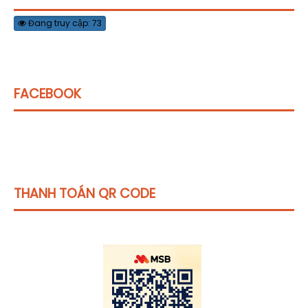
Đang truy cập: 73
FACEBOOK
THANH TOÁN QR CODE
Click vào
đây
để tham khảo học phí